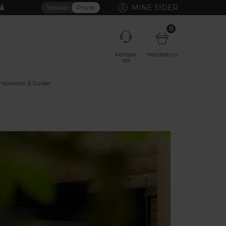
å
MINE SIDER
Selskap
Privat
0
Kontakt
Handlekurv
oss
Inspiration & Guider