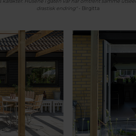
ts karakter. Husene i gaten vår har omtrent samme utseende
drastisk endring"
- Birgitta