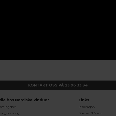
KONTAKT OSS PÅ 23 96 33 34
dle hos Nordiska Vinduer
Links
betingelser
Inspirasjon
e-og-levering
Spørsmål & svar