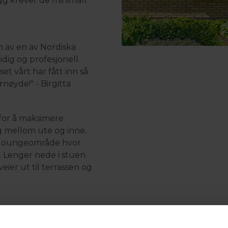
egg krever de minimalt
jon av en av Nordiska
dig og profesjonell.
et vårt har fått inn så
nøyde!" - Birgitta
 for å maksimere
g mellom ute og inne.
g loungeområde hvor
 Lenger nede i stuen
veier ut til terrassen og