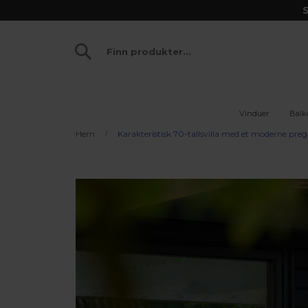
S
Vinduer
Balk
Hem
Karakteristisk 70-tallsvilla med et moderne preg