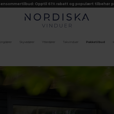
ensommertilbud: Opptil 61% rabatt og populært tilbehør p
kjøpet
ongdører
Skyvedører
Ytterdører
Takvinduer
Pakke­tilbud