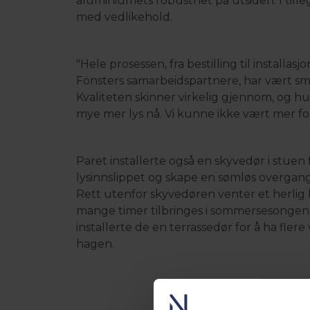
aluminiumets robusthet på utsiden. I till
med vedlikehold.
"Hele prosessen, fra bestilling til installas
Fönsters samarbeidspartnere, har vært smi
Kvaliteten skinner virkelig gjennom, og hus
mye mer lys nå. Vi kunne ikke vært mer for
Paret installerte også en skyvedør i stuen
lysinnslippet og skape en sømløs overgan
Rett utenfor skyvedøren venter et herli
mange timer tilbringes i sommersesongen.
installerte de en terrassedør for å ha flere 
hagen.