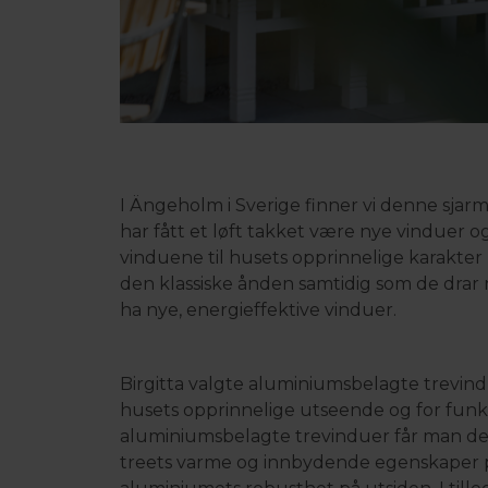
I Ängeholm i Sverige finner vi denne sjarm
har fått et løft takket være nye vinduer og
vinduene til husets opprinnelige karakte
den klassiske ånden samtidig som de drar 
ha nye, energieffektive vinduer.
Birgitta valgte aluminiumsbelagte trevin
husets opprinnelige utseende og for funk
aluminiumsbelagte trevinduer får man det
treets varme og innbydende egenskaper p