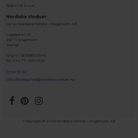
Spørsmål & svar
Nordiska Vinduer
Del av Nordiska Fönster i Ängelholm AB
Lagegatan 24
262 71 Ängelholm
Sverige
Org.nr: SE5568102940
NO 934 771 400 MVA
23 96 33 34
tillbudforesporsel@nordiskavinduer.no
Copyright © 2026 Nordiska Fönster i Ängelholm AB