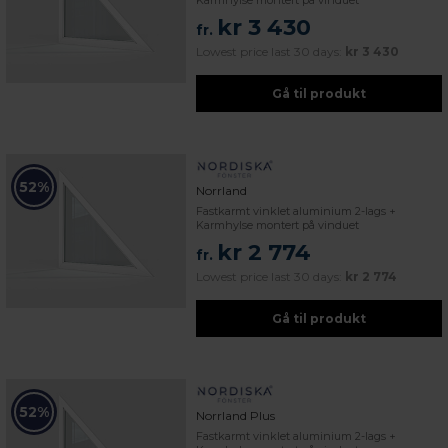
Karmhylse montert på vinduet
kr 3 430
fr.
Lowest price last 30 days:
kr 3 430
Gå til produkt
52%
Norrland
Fastkarmt vinklet aluminium 2-lags +
Karmhylse montert på vinduet
kr 2 774
fr.
Lowest price last 30 days:
kr 2 774
Gå til produkt
52%
Norrland Plus
Fastkarmt vinklet aluminium 2-lags +