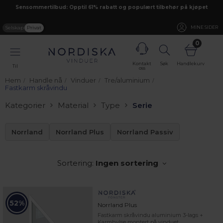
Sensommertilbud: Opptil 61% rabatt og populært tilbehør på kjøpet
Selskap
Privat
MINE SIDER
0
Kontakt
Søk
Handlekurv
Til
oss
Hem
Handle nå
Vinduer
Tre/aluminium
Fastkarm skråvindu
Kategorier
Material
Type
Serie
Norrland
Norrland Plus
Norrland Passiv
Sortering:
Ingen sortering
52%
Norrland Plus
Fastkarm skråvindu aluminium 3-lags +
Karmhylse montert på vinduet