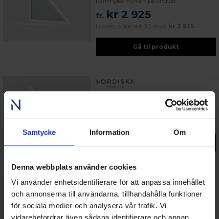
Karmhylse montert på vinduet
kr 2 925
fr.
Lowest price last 30 days:
kr 2 925
Gå til produkt
Norrland Plus
Fastkarm skråvindu aluminium 3-lags
kr 6 681
fr.
Samtycke
Information
Om
Gå til produkt
Denna webbplats använder cookies
Vi använder enhetsidentifierare för att anpassa innehållet
Norrland
och annonserna till användarna, tillhandahålla funktioner
Fastkarm skråvindu aluminium 3-lags
för sociala medier och analysera vår trafik. Vi
vidarebefordrar även sådana identifierare och annan