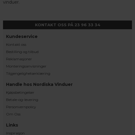
vinduer.
KONTAKT OSS PÅ 23 96 33 34
Kundeservice
Kontakt oss
Bestilling og tilbud
Reklamasjoner
Monteringsanvisninger
Tilgjengelighetserklæring
Handle hos Nordiska Vinduer
Kjøpsbetingelser
Betale-og-levering
Personvernpolicy
Om Oss
Links
Inspirasjon