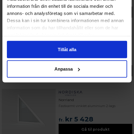
kr 6 441
fr.
information från din enhet till de sociala medier och
Gå til produkt
annons- och analysföretag som vi samarbetar med.
Dessa kan i sin tur kombinera informationen med annan
information som du har tillhandahållit eller som de har
samlat in när du har använt deras tjänster.
Norrland Passiv
Fastkarm skråvindu aluminium 3-lags
Tillåt alla
kr 8 444
fr.
Anpassa
Gå til produkt
Norrland
Fastkarmt vinklet aluminium 2-lags
kr 5 428
fr.
Gå til produkt