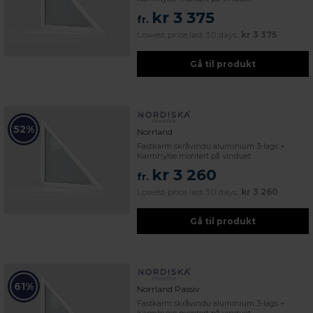
kr 3 375
fr.
Lowest price last 30 days:
kr 3 375
Gå til produkt
52%
Norrland
Fastkarm skråvindu aluminium 3-lags +
Karmhylse montert på vinduet
kr 3 260
fr.
Lowest price last 30 days:
kr 3 260
Gå til produkt
61%
Norrland Passiv
Fastkarm skråvindu aluminium 3-lags +