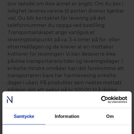
stor lastebil om ikke annet er angitt. Om du bor i
leilighet leveres varene til porten (krever kjørbar
vei). Du blir kontaktet før levering på det
telefonnummer du oppga ved bestilling.
Transportselskapet angir vanligvis et
leveringstidspunkt på ca. 3-4 timer på for- eller
ettermiddagen og de krever at en mottaker
kvitterer for leveringen. Vi kan dessverre ikke
påvirke transportørens tider og leveringsdager. I
enkelte mindre områder kan det forekomme att
transportøren bare har hjemlevering enkelte
dager i uken. På produkter som nektes mottatt
påløper det ett gebyr på kr 500,00 til å dekke
våre ekstra kostnader. Kostnader for
returtransport kommer i tillegg. Dette er ikke å
regne som bruk av angreretten. For bruk av
Samtycke
Information
Om
angreretten – se eget avsnitt.