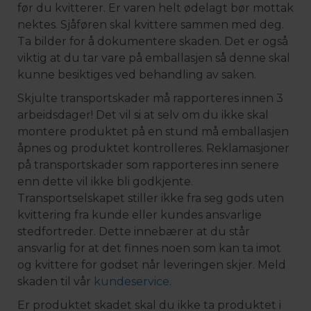
før du kvitterer. Er varen helt ødelagt bør mottak
nektes. Sjåføren skal kvittere sammen med deg.
Ta bilder for å dokumentere skaden. Det er også
viktig at du tar vare på emballasjen så denne skal
kunne besiktiges ved behandling av saken.
Skjulte transportskader må rapporteres innen 3
arbeidsdager! Det vil si at selv om du ikke skal
montere produktet på en stund må emballasjen
åpnes og produktet kontrolleres. Reklamasjoner
på transportskader som rapporteres inn senere
enn dette vil ikke bli godkjente.
Transportselskapet stiller ikke fra seg gods uten
kvittering fra kunde eller kundes ansvarlige
stedfortreder. Dette innebærer at du står
ansvarlig for at det finnes noen som kan ta imot
og kvittere for godset når leveringen skjer. Meld
skaden til vår
kundeservice
.
Er produktet skadet skal du ikke ta produktet i