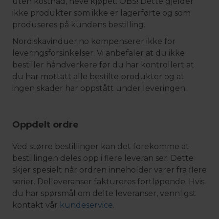
uten kostnad, heve kjøpet. OBS! Dette gjelder
ikke produkter som ikke er lagerførte og som
produseres på kundens bestilling.
Nordiskavinduer.no kompenserer ikke for
leveringsforsinkelser. Vi anbefaler at du ikke
bestiller håndverkere før du har kontrollert at
du har mottatt alle bestilte produkter og at
ingen skader har oppstått under leveringen.
Oppdelt ordre
Ved større bestillinger kan det forekomme at
bestillingen deles opp i flere leveran ser. Dette
skjer spesielt når ordren inneholder varer fra flere
serier. Delleveranser faktureres fortløpende. Hvis
du har spørsmål om delte leveranser, vennligst
kontakt vår
kundeservice
.