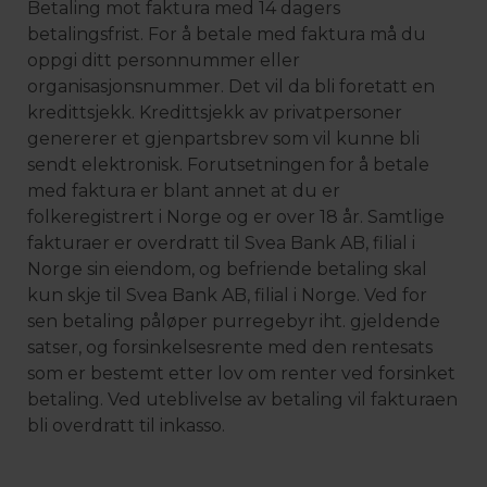
Betaling mot faktura med 14 dagers
betalingsfrist. For å betale med faktura må du
oppgi ditt personnummer eller
organisasjonsnummer. Det vil da bli foretatt en
kredittsjekk. Kredittsjekk av privatpersoner
genererer et gjenpartsbrev som vil kunne bli
sendt elektronisk. Forutsetningen for å betale
med faktura er blant annet at du er
folkeregistrert i Norge og er over 18 år. Samtlige
fakturaer er overdratt til Svea Bank AB, filial i
Norge sin eiendom, og befriende betaling skal
kun skje til Svea Bank AB, filial i Norge. Ved for
sen betaling påløper purregebyr iht. gjeldende
satser, og forsinkelsesrente med den rentesats
som er bestemt etter lov om renter ved forsinket
betaling. Ved uteblivelse av betaling vil fakturaen
bli overdratt til inkasso.