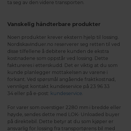
ta seg av den videre transporten.
Vanskelig håndterbare produkter
Noen produkter krever ekstern hjelp til lossing.
Nordiskavinduer.no reserverer seg retten til ved
disse tilfellene å debitere kunden de ekstra
kostnadene som oppstår ved lossing. Dette
faktureres i etterskudd. Det er viktig at du som
kunde planlegger mottakelsen av varene i
forkant. Ved spørsmål angående fraktkostnad,
vennligst kontakt kundeservice på 23 96 33
34 eller på e-post:
kundeservice
.
For varer som overstiger 2280 mm i bredde eller
høyde, sendes dette med LOK- Unloaded buyer
på direktebil. Dette betyr at du som kjøper er
ansvarlig for lossing fra transportørens bil med