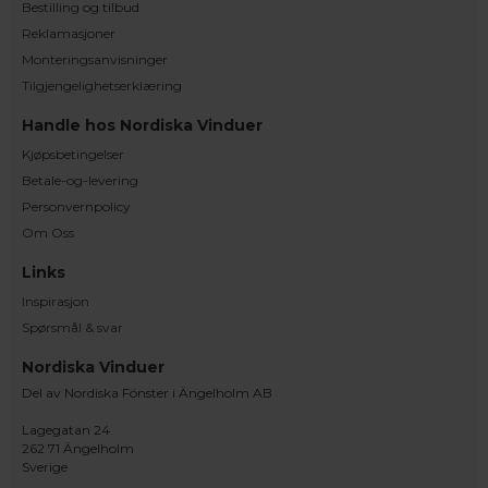
Bestilling og tilbud
Reklamasjoner
Monteringsanvisninger
Tilgjengelighetserklæring
Handle hos Nordiska Vinduer
Kjøpsbetingelser
Betale-og-levering
Personvernpolicy
Om Oss
Links
Inspirasjon
Spørsmål & svar
Nordiska Vinduer
Del av Nordiska Fönster i Ängelholm AB
Lagegatan 24
262 71 Ängelholm
Sverige