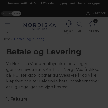
Sensommertilbud: Opptil 61% rabatt og populært tilbehør på kjøpet
Selskap
Privat
MINE SIDER
0
Kontakt
Søk
Handlekurv
Til
oss
Hem
Betale- og levering
Betale og Levering
Vi i Nordiska Vinduer tilbyr sikre betalinger
gjennom Svea Bank AB, filial i Norge.Ved å klikke
på "Fullfør kjøp" godtar du Sveas vilkår og våre
kjøpsbetingelser.Følgende betalingsalternativer
er tilgjengelige ved kjøp hos oss:
1. Faktura