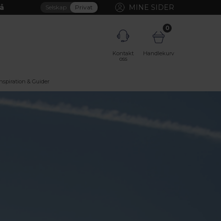
å
MINE SIDER
Selskap
Privat
0
Kontakt
Handlekurv
oss
Inspiration & Guider