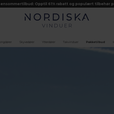
ensommertilbud: Opptil 61% rabatt og populært tilbehør p
kjøpet
ongdører
Skyvedører
Ytterdører
Takvinduer
Pakke­tilbud