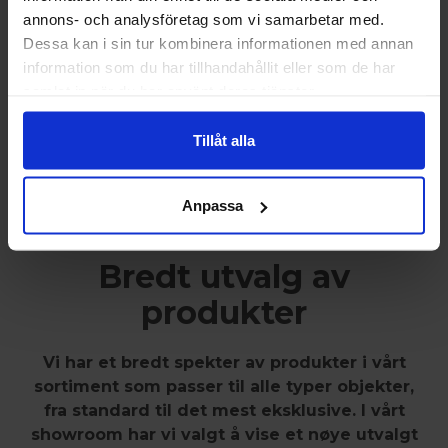
annons- och analysföretag som vi samarbetar med.
Dessa kan i sin tur kombinera informationen med annan
information som du har tillhandahållit eller som de har
samlat in när du har använt deras tjänster.
Tillåt alla
Oversikt over utstillingslokalet, det er noe
for enhver stil.
Anpassa
Bredt utvalg av
produkter
Vi har et bredt spekter av produkter i vårt
sortiment som passer til alle typer objekter,
fra standard til det mest eksklusive. I vårt
showroom har vi valgt å vise et nøye utvalgt