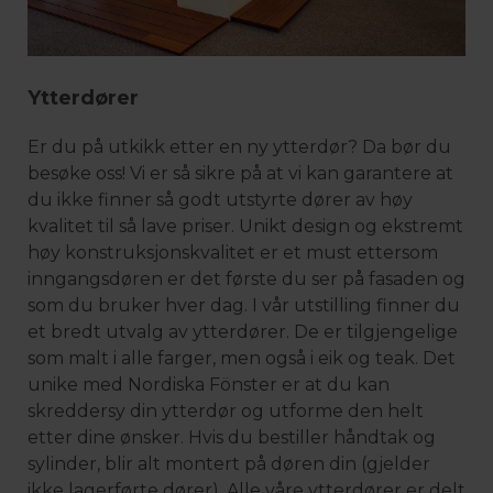
Ytterdører
Er du på utkikk etter en ny ytterdør? Da bør du
besøke oss! Vi er så sikre på at vi kan garantere at
du ikke finner så godt utstyrte dører av høy
kvalitet til så lave priser. Unikt design og ekstremt
høy konstruksjonskvalitet er et must ettersom
inngangsdøren er det første du ser på fasaden og
som du bruker hver dag. I vår utstilling finner du
et bredt utvalg av ytterdører. De er tilgjengelige
som malt i alle farger, men også i eik og teak. Det
unike med Nordiska Fönster er at du kan
skreddersy din ytterdør og utforme den helt
etter dine ønsker. Hvis du bestiller håndtak og
sylinder, blir alt montert på døren din (gjelder
ikke lagerførte dører). Alle våre ytterdører er delt