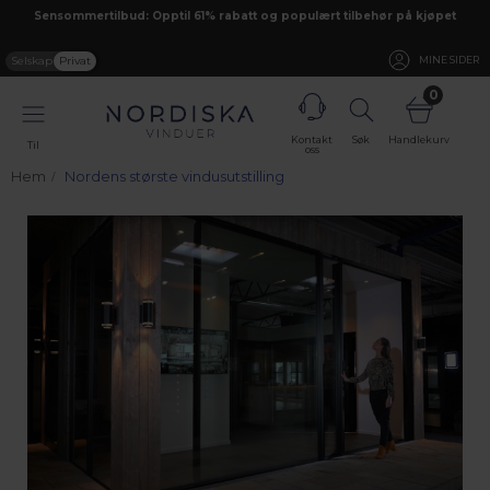
Sensommertilbud: Opptil 61% rabatt og populært tilbehør på kjøpet
Selskap
Privat
MINE SIDER
0
Kontakt
Søk
Handlekurv
Til
oss
Hem
Nordens største vindusutstilling