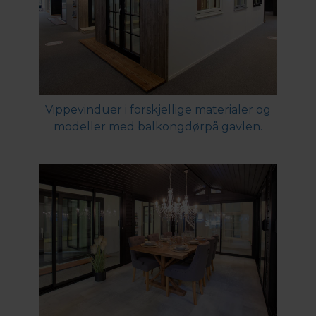
Vippevinduer i forskjellige materialer og
modeller med balkongdørpå gavlen.