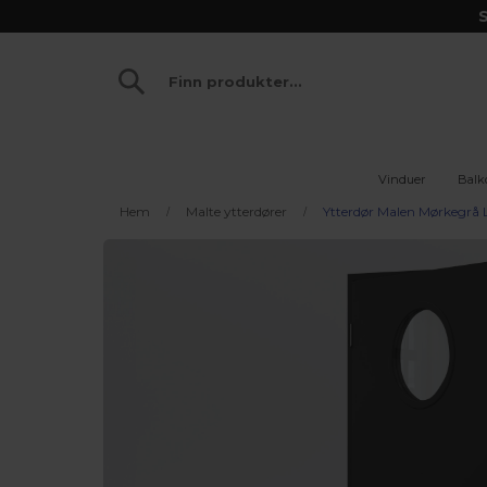
S
Vinduer
Balk
Hem
Malte ytterdører
Ytterdør Malen Mørkegrå 