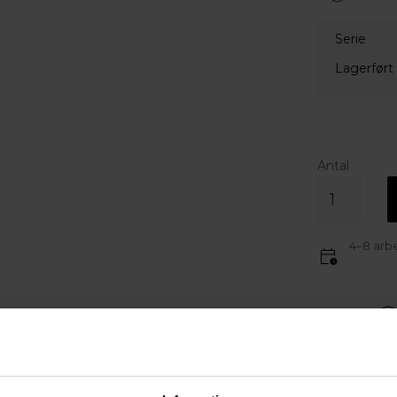
Serie
Lagerført
Antal
4–8 arbe