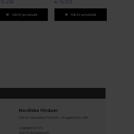
 16 438
kr 16 503
Gå til produkt
Gå til produkt
Nordiska Vinduer
Del av Nordiska Fönster i Ängelholm AB
Lagegatan 24
262 71 Ängelholm