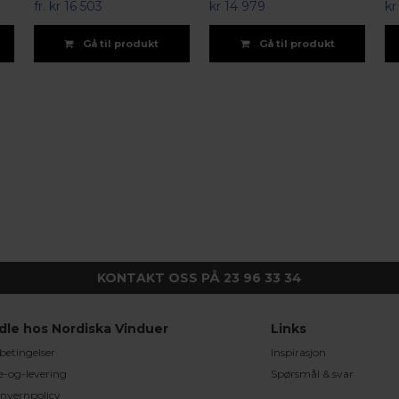
fr.
kr 16 503
kr 14 979
kr
Gå til produkt
Gå til produkt
KONTAKT OSS PÅ 23 96 33 34
dle hos Nordiska Vinduer
Links
betingelser
Inspirasjon
e-og-levering
Spørsmål & svar
nvernpolicy