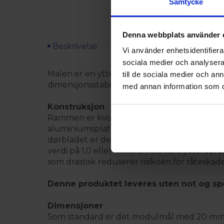
Samtycke
Denna webbplats använder 
Beskrivelse
Teknisk spesifikasjon
Inst
Vi använder enhetsidentifierar
sociala medier och analysera 
Malen er en ytterdør av høy kvalitet på lager
till de sociala medier och a
dimensjonsstabilitet. Rundt vindu i moderne s
med annan information som du 
Konstruksjon
Rammen er kvistfri og laminert for ekstra s
aluminiumsplater. Aluminiumsplatene er plas
dørbladet er det doble rammer for forsterket 
verdi på 1,0 eller mindre. Alle våre ytterdø
som drastisk reduserer risikoen for råteska
Denne produktet leveres uten not og spo
Dimensjoner
Som standard er det modulmål med 20 mm fr