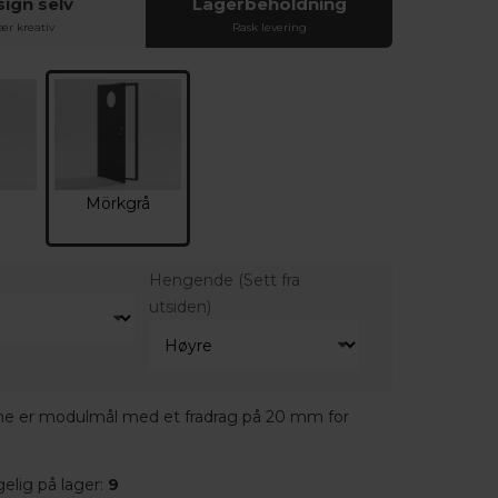
ign selv
Lagerbeholdning
ær kreativ
Rask levering
Mörkgrå
Hengende
(Sett fra
utsiden)
e er modulmål med et fradrag på 20 mm for
elig på lager:
9