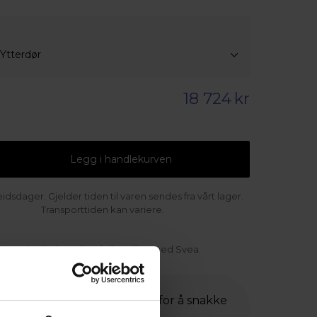
 Ytterdør
18 724
kr
Legg i handlekurven
idsdager. Gjelder tiden til varen sendes fra vårt lager.
Transporttiden kan variere.
Betale direkte eller delbetaling med Svea.
Trenger du hjelp? Klikk her for å snakke
med en av våre eksperter.