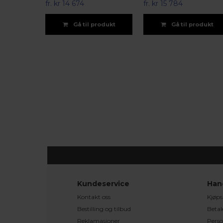
fr.
kr 14 674
fr.
kr 15 784
Gå til produkt
Gå til produkt
Kundeservice
Han
Kontakt oss
Kjøps
Bestilling og tilbud
Betal
Reklamasjoner
Perso