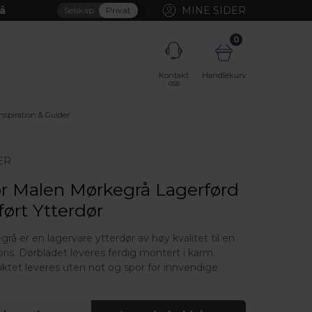
å
MINE SIDER
Selskap
Privat
0
Kontakt
Handlekurv
oss
Inspiration & Guider
ER
ør Malen Mørkegrå Lagerførd
ført Ytterdør
å er en lagervare ytterdør av høy kvalitet til en
 pris. Dørbladet leveres ferdig montert i karm.
tet leveres uten not og spor for innvendige