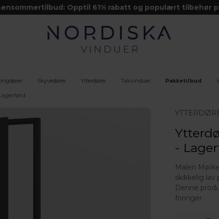
ensommertilbud: Opptil 61% rabatt og populært tilbehør p
kjøpet
ongdører
Skyvedører
Ytterdører
Takvinduer
Pakke­tilbud
Lagerførd
YTTERDØR
Ytterd
- Lager
Malen Mørkegr
skikkelig lav
Denne produk
foringer.