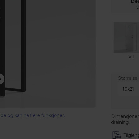
Des
V
Vit
Størrelse
de og kan ha flere funksjoner.
Dimensjonen
dreining.
Tilgjeng