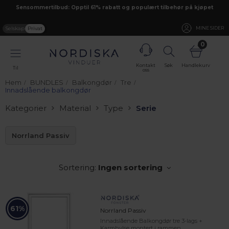
Sensommertilbud: Opptil 61% rabatt og populært tilbehør på kjøpet
Selskap
Privat
MINE SIDER
0
Kontakt
Søk
Handlekurv
Til
oss
Hem
BUNDLES
Balkongdør
Tre
Innadslående balkongdør
Kategorier
Material
Type
Serie
Norrland Passiv
Sortering:
Ingen sortering
61%
Norrland Passiv
Innadslående Balkongdør tre 3-lags +
Karmhylse montert i rammen