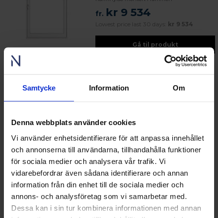
kr 9 534
fr.
Lowest price last 30 days:
kr 9 534
Gå til produkt
Tre - Balkongdør - Innadslående balkongdør -
Samtycke
Information
Om
Nordiska Fönster
En balkongdør er basert på vinduene våre og har de samme
Denna webbplats använder cookies
egenskapene. Balkongdører er perfekte for deg som ønsker
å slippe mye lys inn i hjemmet og skape følelsen av et
Vi använder enhetsidentifierare för att anpassa innehållet
luftigere rom. Her har vi samlet alle balkongdører i forskjellige
och annonserna till användarna, tillhandahålla funktioner
materialer og serier.
för sociala medier och analysera vår trafik. Vi
vidarebefordrar även sådana identifierare och annan
information från din enhet till de sociala medier och
KONTAKT OSS PÅ 23 96 33 34
annons- och analysföretag som vi samarbetar med.
Dessa kan i sin tur kombinera informationen med annan
Kundeservice