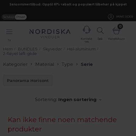
Sensommertilbud: Opptil 61% rabatt og populært tilbehør på kjøpet
Selskap
Privat
MINE SIDER
0
Kontakt
Søk
Handlekurv
Til
oss
Hem
BUNDLES
Skyvedør
Hel-aluminium
2-fløyet løft-glide
Kategorier
Material
Type
Serie
Panorama Horisont
Sortering:
Ingen sortering
Kan ikke finne noen matchende
produkter