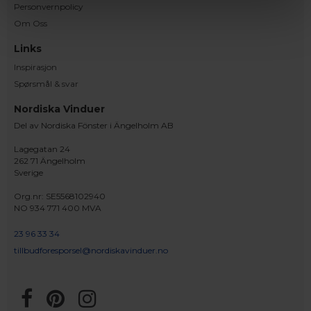
Personvernpolicy
Om Oss
Links
Inspirasjon
Spørsmål & svar
Nordiska Vinduer
Del av Nordiska Fönster i Ängelholm AB
Lagegatan 24
262 71 Ängelholm
Sverige
Org.nr: SE5568102940
NO 934 771 400 MVA
23 96 33 34
tillbudforesporsel@nordiskavinduer.no