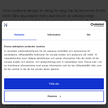
Hvis moderne design er viktig for deg, har du kommet til rett
sted. Våre skyvedører helt i aluminium er virkelig stilige
ettersom vi har valgt hver komponent nøye. Her får du
eksklusive skyvedører som er fullt isolert for fasader.
Samtycke
Information
Om
KONTAKT OSS PÅ 23 96 33 34
Denna webbplats använder cookies
Vi använder enhetsidentifierare för att anpassa innehållet och annonserna till
Kundeservice
användarna, tillhandahålla funktioner för sociala medier och analysera vår trafik. Vi
vidarebefordrar även sådana identifierare och annan information från din enhet till de
Kontakt oss
sociala medier och annons- och analysföretag som vi samarbetar med. Dessa kan i sin
Bestilling og tilbud
tur kombinera informationen med annan information som du har tillhandahållit eller som
de har samlat in när du har använt deras tjänster.
Reklamasjoner
Monteringsanvisninger
Tilgjengelighetserklæring
Tillåt alla
Handle hos Nordiska Vinduer
Anpassa
Kjøpsbetingelser
Betale-og-levering