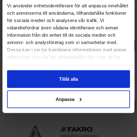
Vi använder enhetsidentifierare för att anpassa innehållet
och annonserna till användarna, tillhandahålla funktioner
Fakro Plus Greenview
för sociala medier och analysera vår trafik. Vi
Fastkarm takvinduer 3-lags
vidarebefordrar även sådana identifierare och annan
kr 16 102
information från din enhet till de sociala medier och
fr.
annons- och analysföretag som vi samarbetar med.
Gå til produkt
Dessa kan i sin tur kombinera informationen med annan
information som du har tillhandahållit eller som de har
samlat in när du har använt deras tjänster.
Fakro Plus Greenview
Tillåt alla
Pivåhängt elektriskt takfönster Z-Wave 3-glas
kr 22 585
fr.
Anpassa
Gå til produkt
Fakro Plus Greenview