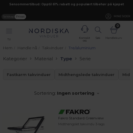
Sensommertilbud: Opptil 61% rabatt og populært tilbehør på kjøpet
Selskap
Privat
MINE SIDER
0
Kontakt
Søk
Handlekurv
Til
oss
Hem
Handle nå
Takvinduer
Tre/aluminium
Kategorier
Material
Type
Serie
Fastkarm takvinduer
Midthengslede takvinduer
Midt
Sortering:
Ingen sortering
Fakro Standard Greenview
Midthengslet takvindu 3-lags