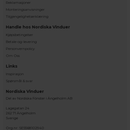
Reklamasjoner
Monteringsanvisninger
Tilgjengelighetserklæring
Handle hos Nordiska Vinduer
Kjøpsbetingelser
Betale-og-levering
Personvernpolicy
Om Oss
Links
Inspirasjon
Spørsmål & svar
Nordiska Vinduer
Del av Nordiska Fönster i Ängelholm AB
Lagegatan 24
262 71 Ängelholm
Sverige
Org.nr: SE5568102940