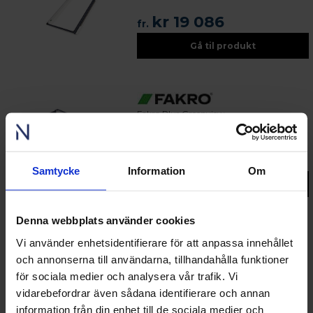
kr 19 086
fr.
Gå til produkt
Fakro Plus Greenview
Topp- & midthengslede takvindu 3-lags
kr 19 801
fr.
Samtycke
Information
Om
Gå til produkt
Denna webbplats använder cookies
Vi använder enhetsidentifierare för att anpassa innehållet
Tre/aluminium - Takvinduer - Midt- & topphengslede
takvinduer - Nordiska Fönster
och annonserna till användarna, tillhandahålla funktioner
för sociala medier och analysera vår trafik. Vi
Takvinduer slipper inn mye naturlig lys og gir inntrykk av et
vidarebefordrar även sådana identifierare och annan
større rom. Passer for de som bor i hus med skråtak der
information från din enhet till de sociala medier och