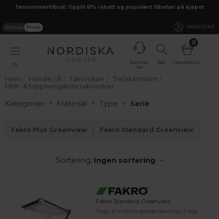
Sensommertilbud: Opptil 61% rabatt og populært tilbehør på kjøpet
Selskap
Privat
MINE SIDER
0
Kontakt
Søk
Handlekurv
Til
oss
Hem
Handle nå
Takvinduer
Tre/aluminium
Midt- & topphengslede takvinduer
Kategorier
Material
Type
Serie
Fakro Plus Greenview
Fakro Standard Greenview
Sortering:
Ingen sortering
Fakro Standard Greenview
Topp- & midthengslede takvindu 3-lags