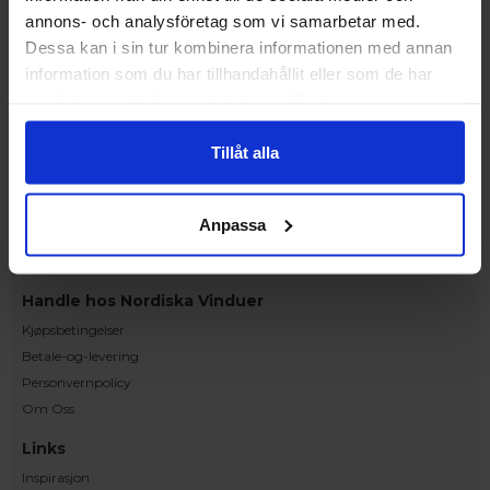
vanlige vinduer ikke kan installeres.
annons- och analysföretag som vi samarbetar med.
Dessa kan i sin tur kombinera informationen med annan
information som du har tillhandahållit eller som de har
KONTAKT OSS PÅ 23 96 33 34
samlat in när du har använt deras tjänster.
Kundeservice
Tillåt alla
Kontakt oss
Bestilling og tilbud
Reklamasjoner
Anpassa
Monteringsanvisninger
Tilgjengelighetserklæring
Handle hos Nordiska Vinduer
Kjøpsbetingelser
Betale-og-levering
Personvernpolicy
Om Oss
Links
Inspirasjon